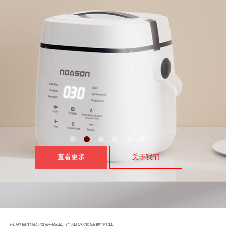
查看更多
关于我们