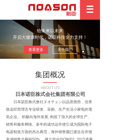
给未来以未来
开启大健康时代，诺臣科技全力支持！
查看更多
关于我们
集团概况
ABOUT US
日本诺臣株式会社集团有限公司
日本諾臣株式會社ヌオチェン以品质致胜，信誉
致远经营理念专业研发、采购、生产生活小家电的電
気企业。 积极向海外发展, 构筑了强大的全球生产、
销售和服务网络。多年的成功运作使它成为国际电子
电器制造方面的杰出典范，海外销售额已接近合并报
表净销售总额的50%。
建立符合ISO9001: 2015质量