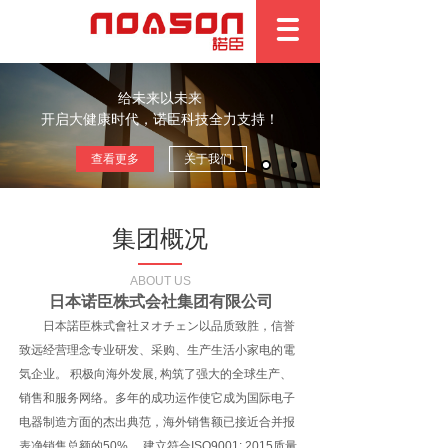
给未来以未来
开启大健康时代，诺臣科技全力支持！
查看更多
关于我们
集团概况
ABOUT US
日本诺臣株式会社集团有限公司
日本諾臣株式會社ヌオチェン以品质致胜，信誉
致远经营理念专业研发、采购、生产生活小家电的電
気企业。 积极向海外发展, 构筑了强大的全球生产、
销售和服务网络。多年的成功运作使它成为国际电子
电器制造方面的杰出典范，海外销售额已接近合并报
表净销售总额的50%。
建立符合ISO9001: 2015质量